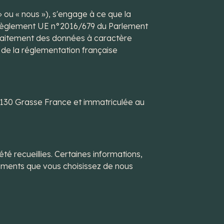
» ou « nous »), s'engage à ce que la
u Règlement UE n°2016/679 du Parlement
 traitement des données à caractère
s de la réglementation française
6130 Grasse France et immatriculée au
té recueillies. Certaines informations,
cuments que vous choisissez de nous